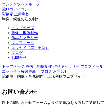
コンテンツへスキップ
彫刻家 上床利秋
胸像・銅像の注文制作
トップページ
胸像・銅像制作
作品ギャラリー
プロフィール
エッセイ（毎月更新）
ブログ
お問合せ
トップページ
胸像・銅像制作
作品ギャラリー
プロフィール
エッセイ（毎月更新）
ブログ
お問合せ
銅像・胸像・肖像制作 上床利秋ウェブサイト
彫刻家 上床利秋公式ウェブサイトです。鹿児島で胸像・銅像
制作の注文制作を行っております。
お問い合わせ
以下の問い合わせフォームより必要事項を入力して送信して